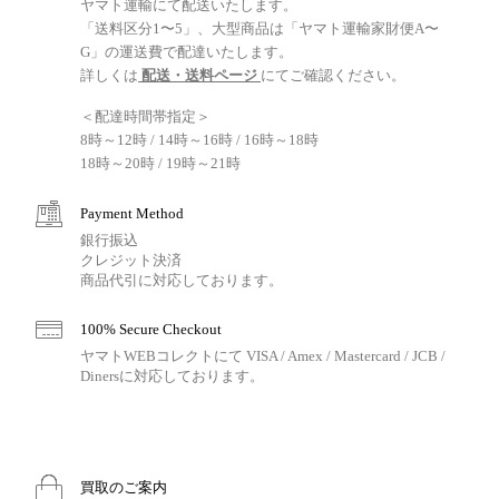
ヤマト運輸にて配送いたします。
「送料区分1〜5」、大型商品は「ヤマト運輸家財便A〜
G」の運送費で配達いたします。
詳しくは
配送・送料ページ
にてご確認ください。
＜配達時間帯指定＞
8時～12時 / 14時～16時 / 16時～18時
18時～20時 / 19時～21時
Payment Method
銀行振込
クレジット決済
商品代引に対応しております。
100% Secure Checkout
ヤマトWEBコレクトにて VISA / Amex / Mastercard / JCB /
Dinersに対応しております。
買取のご案内