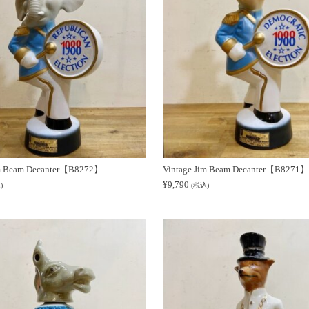
im Beam Decanter【B8272】
Vintage Jim Beam Decanter【B8271】
¥
9,790
)
(税込)