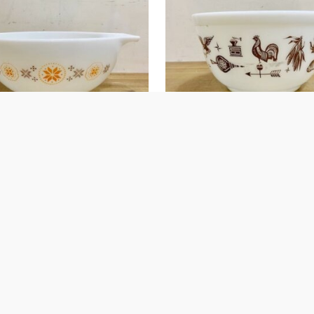
xing Bowl【B8246】
Pyrex Mixing Bowl【B4278】
¥
5,390
)
(税込)