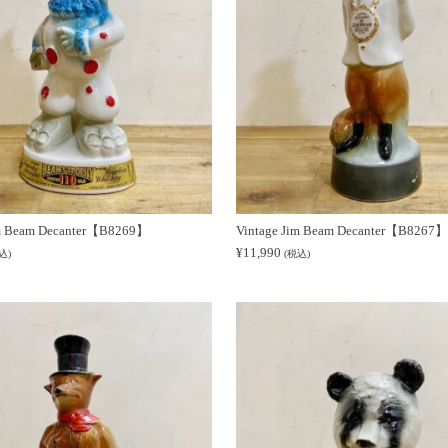
im Beam Decanter【B8269】
Vintage Jim Beam Decanter【B8267】
¥
11,990
込)
(税込)