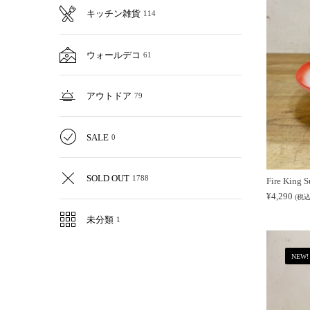
キッチン雑貨
114
ウォールデコ
61
アウトドア
79
SALE
0
SOLD OUT
1788
Fire King 
¥
4,290
(税込
未分類
1
NEW!