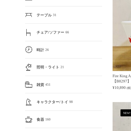
テーブル
31
チェア/ソファー
66
時計
26
照明・ライト
21
Fire King 
【B8297】
雑貨
451
¥
10,890
(税
キャラクター/トイ
98
NEW!
食器
160