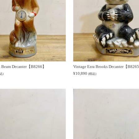
im Beam Decanter【B8266】
Vintage Ezra Brooks Decanter【B82
¥
10,890
込)
(税込)