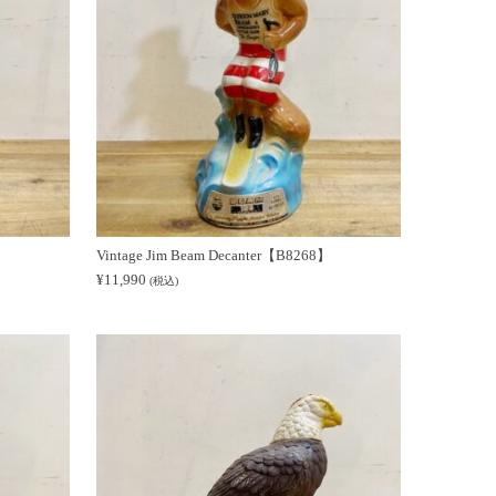
Vintage Jim Beam Decanter【B8268】
¥
11,990
(税込)