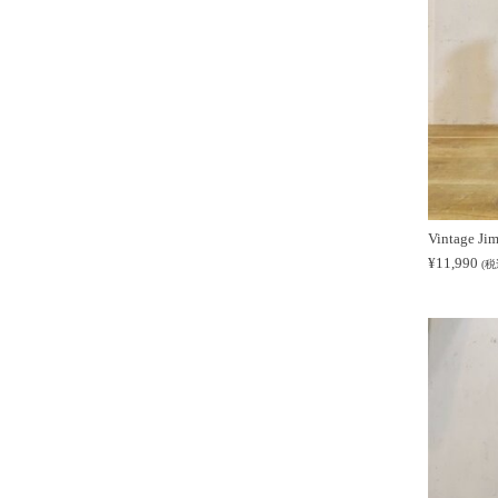
Vintage J
¥
11,990
(税