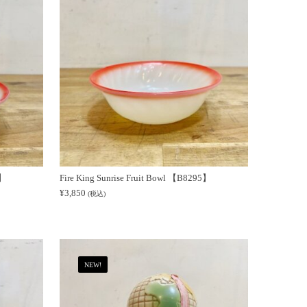
6】
Fire King Sunrise Fruit Bowl 【B8295】
¥
3,850
(税込)
NEW!