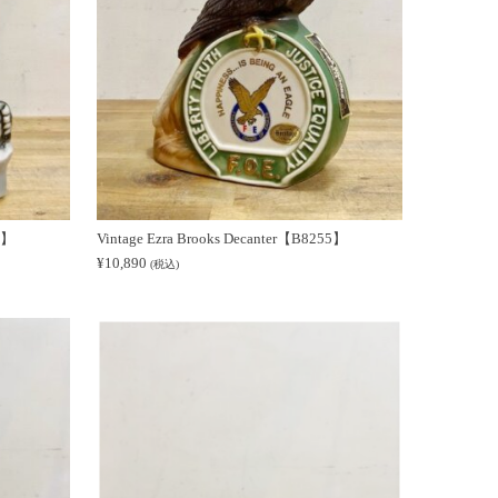
65】
Vintage Ezra Brooks Decanter【B8255】
¥
10,890
(税込)