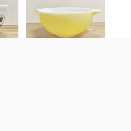
Pyrex Mixing Bowl【B8262】
¥
6,490
(税込)