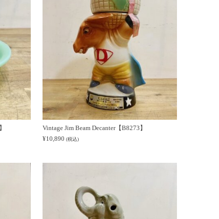
3】
Vintage Jim Beam Decanter【B8273】
¥
10,890
(税込)