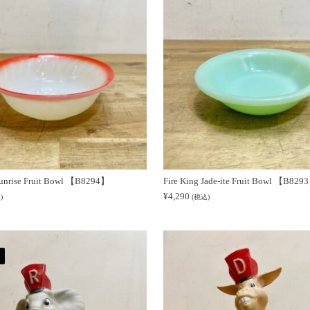
Sunrise Fruit Bowl 【B8294】
Fire King Jade-ite Fruit Bowl 【B829
¥
4,290
)
(税込)