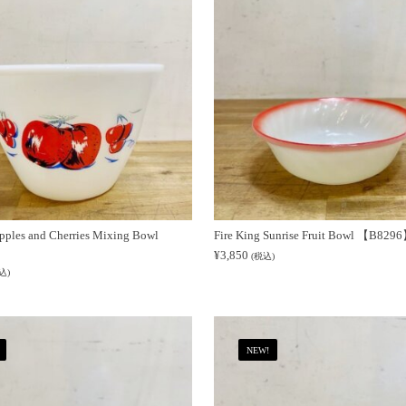
Apples and Cherries Mixing Bowl
Fire King Sunrise Fruit Bowl 【B829
¥
3,850
(税込)
込)
NEW!