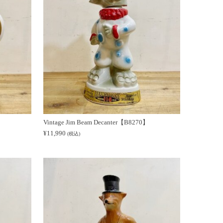
Vintage Jim Beam Decanter【B8270】
¥
11,990
(税込)