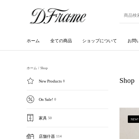
ホーム
全ての商品
ショップについて
お問
ホーム
/
Shop
Shop
New Products
8
On Sale!
0
家具
50
NEW!
店舗什器
114