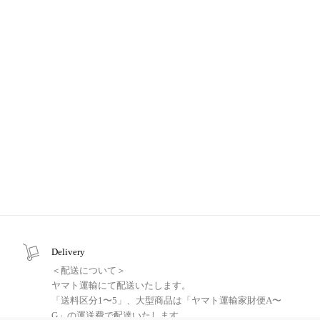
Vintage Display Cabinet【B3131】
Vintage Coat Rack【B4300】
¥
43,890
¥
10,890
(税込)
(税込)
Delivery
＜配送について＞
ヤマト運輸にて配送いたします。
「送料区分1〜5」、大型商品は「ヤマト運輸家財便A〜
G」の運送費で配達いたします。