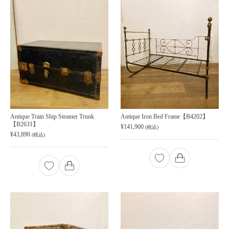
Antique Train Ship Steamer Trunk
Antique Iron Bed Frame【B4202】
【B2631】
¥
141,900
(税込)
¥
43,890
(税込)