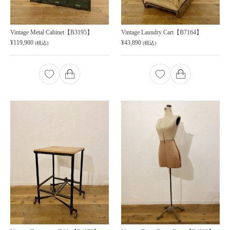
Vintage Metal Cabinet【B3195】
Vintage Laundry Cart【B7164】
¥
119,900
¥
43,890
(税込)
(税込)