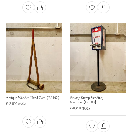
Antique Wooden Hand Cart【B3102】
Vintage Stamp Vending
Machine【B3103】
¥
43,890
(税込)
¥
50,490
(税込)