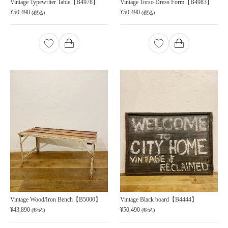
Vintage Typewriter Table【B4978】
Vintage Torso Dress Form【B4983】
¥
50,490
¥
50,490
(税込)
(税込)
Vintage Wood/Iron Bench【B5000】
Vintage Black board【B4444】
¥
43,890
¥
50,490
(税込)
(税込)