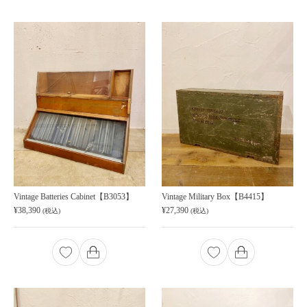
Vintage Batteries Cabinet【B3053】
Vintage Military Box【B4415】
¥
38,390
¥
27,390
(税込)
(税込)