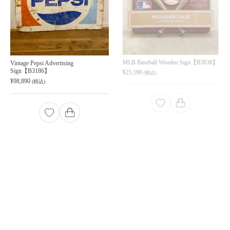
Vintage Pepsi Advertising
MLB Baseball Wooden Sign【B3038】
Sign【B3186】
¥
25,190
(税込)
¥
98,890
(税込)