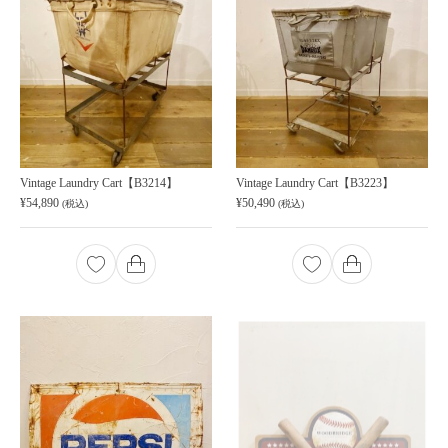
Vintage Laundry Cart【B3214】
Vintage Laundry Cart【B3223】
¥
54,890
¥
50,490
(税込)
(税込)