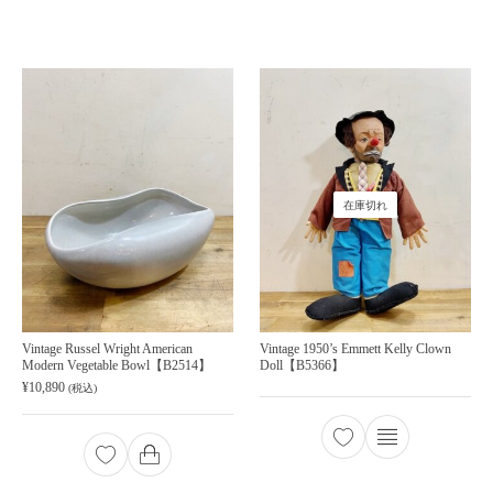
在庫切れ
Vintage Russel Wright American
Vintage 1950’s Emmett Kelly Clown
Modern Vegetable Bowl【B2514】
Doll【B5366】
¥
10,890
(税込)