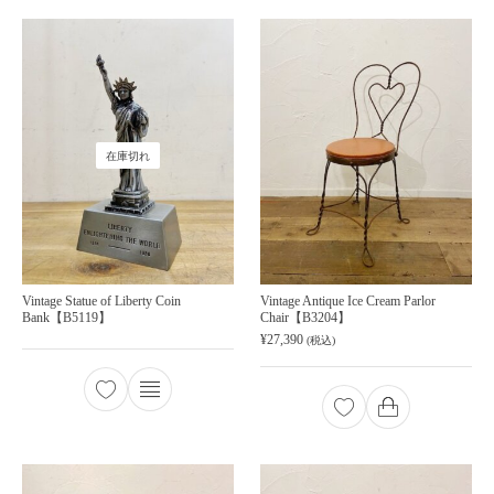
在庫切れ
Vintage Statue of Liberty Coin
Vintage Antique Ice Cream Parlor
Bank【B5119】
Chair【B3204】
¥
27,390
(税込)