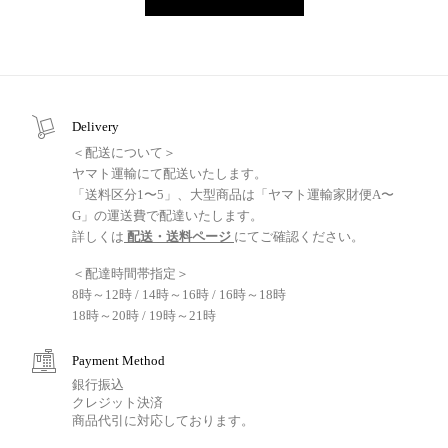
Delivery
＜配送について＞
ヤマト運輸にて配送いたします。
「送料区分1〜5」、大型商品は「ヤマト運輸家財便A〜
G」の運送費で配達いたします。
詳しくは
配送・送料ページ
にてご確認ください。
＜配達時間帯指定＞
8時～12時 / 14時～16時 / 16時～18時
18時～20時 / 19時～21時
Payment Method
銀行振込
クレジット決済
商品代引に対応しております。