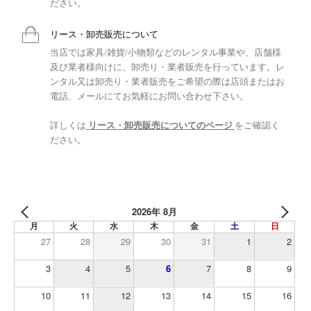
ださい。
リース・卸売販売について
当店では家具/雑貨/小物類などのレンタル事業や、店舗様
及び業者様向けに、卸売り・業者販売を行っています。レ
ンタル又は卸売り・業者販売をご希望の際は店頭またはお
電話、メールにてお気軽にお問い合わせ下さい。
詳しくは
リース・卸売販売についてのページ
をご確認く
ださい。
2026年 8月
月
火
水
木
金
土
日
27
28
29
30
31
1
2
3
4
5
6
7
8
9
10
11
12
13
14
15
16