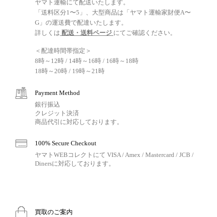
ヤマト運輸にて配送いたします。
「送料区分1〜5」、大型商品は「ヤマト運輸家財便A〜
G」の運送費で配達いたします。
詳しくは
配送・送料ページ
にてご確認ください。
＜配達時間帯指定＞
8時～12時 / 14時～16時 / 16時～18時
18時～20時 / 19時～21時
Payment Method
銀行振込
クレジット決済
商品代引に対応しております。
100% Secure Checkout
ヤマトWEBコレクトにて VISA / Amex / Mastercard / JCB /
Dinersに対応しております。
買取のご案内