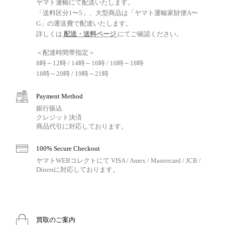
ヤマト運輸にて配送いたします。
「送料区分1〜5」、大型商品は「ヤマト運輸家財便A〜
G」の運送費で配達いたします。
詳しくは
配送・送料ページ
にてご確認ください。
＜配達時間帯指定＞
8時～12時 / 14時～16時 / 16時～18時
18時～20時 / 19時～21時
Payment Method
銀行振込
クレジット決済
商品代引に対応しております。
100% Secure Checkout
ヤマトWEBコレクトにて VISA / Amex / Mastercard / JCB /
Dinersに対応しております。
買取のご案内