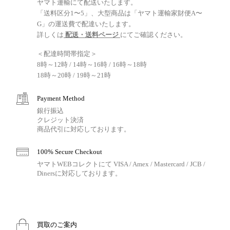
ヤマト運輸にて配送いたします。
「送料区分1〜5」、大型商品は「ヤマト運輸家財便A〜
G」の運送費で配達いたします。
詳しくは
配送・送料ページ
にてご確認ください。
＜配達時間帯指定＞
8時～12時 / 14時～16時 / 16時～18時
18時～20時 / 19時～21時
Payment Method
銀行振込
クレジット決済
商品代引に対応しております。
100% Secure Checkout
ヤマトWEBコレクトにて VISA / Amex / Mastercard / JCB /
Dinersに対応しております。
買取のご案内