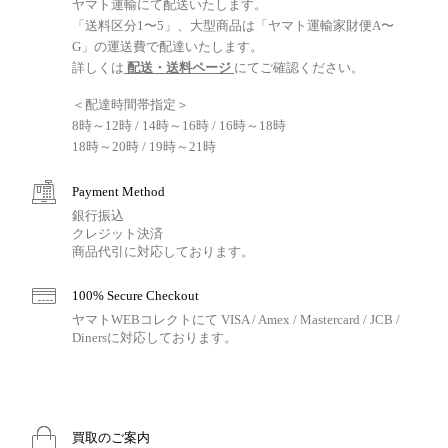
ヤマト運輸にて配送いたします。
「送料区分1〜5」、大型商品は「ヤマト運輸家財便A〜
G」の運送費で配達いたします。
詳しくは
配送・送料ページ
にてご確認ください。
＜配達時間帯指定＞
8時～12時 / 14時～16時 / 16時～18時
18時～20時 / 19時～21時
Payment Method
銀行振込
クレジット決済
商品代引に対応しております。
100% Secure Checkout
ヤマトWEBコレクトにて VISA / Amex / Mastercard / JCB /
Dinersに対応しております。
買取のご案内