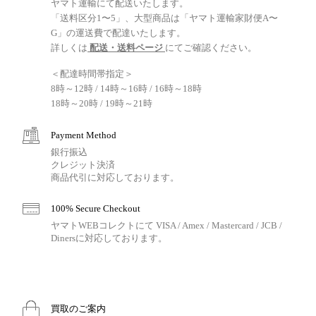
ヤマト運輸にて配送いたします。
「送料区分1〜5」、大型商品は「ヤマト運輸家財便A〜
G」の運送費で配達いたします。
詳しくは
配送・送料ページ
にてご確認ください。
＜配達時間帯指定＞
8時～12時 / 14時～16時 / 16時～18時
18時～20時 / 19時～21時
Payment Method
銀行振込
クレジット決済
商品代引に対応しております。
100% Secure Checkout
ヤマトWEBコレクトにて VISA / Amex / Mastercard / JCB /
Dinersに対応しております。
買取のご案内