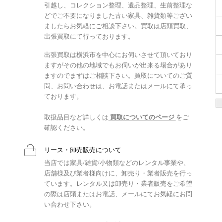
引越し、コレクション整理、遺品整理、生前整理な
どでご不要になりました古い家具、雑貨類等ござい
ましたらお気軽にご相談下さい。買取は店頭買取、
出張買取にて行っております。
出張買取は横浜市を中心にお伺いさせて頂いており
ますがその他の地域でもお伺いが出来る場合があり
ますのでまずはご相談下さい。買取についてのご質
問、お問い合わせは、お電話またはメールにて承っ
ております。
取扱品目など詳しくは
買取についてのページ
をご
確認ください。
リース・卸売販売について
当店では家具/雑貨/小物類などのレンタル事業や、
店舗様及び業者様向けに、卸売り・業者販売を行っ
ています。レンタル又は卸売り・業者販売をご希望
の際は店頭またはお電話、メールにてお気軽にお問
い合わせ下さい。