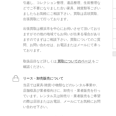
引越し、コレクション整理、遺品整理、生前整理な
どでご不要になりました古い家具、雑貨類等ござい
ましたらお気軽にご相談下さい。買取は店頭買取、
出張買取にて行っております。
出張買取は横浜市を中心にお伺いさせて頂いており
ますがその他の地域でもお伺いが出来る場合があり
ますのでまずはご相談下さい。買取についてのご質
問、お問い合わせは、お電話またはメールにて承っ
ております。
取扱品目など詳しくは
買取についてのページ
をご
確認ください。
リース・卸売販売について
当店では家具/雑貨/小物類などのレンタル事業や、
店舗様及び業者様向けに、卸売り・業者販売を行っ
ています。レンタル又は卸売り・業者販売をご希望
の際は店頭またはお電話、メールにてお気軽にお問
い合わせ下さい。