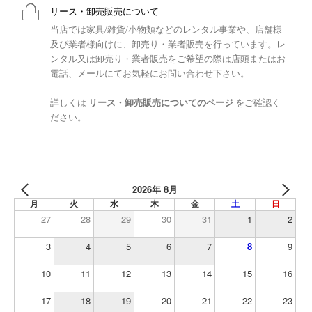
リース・卸売販売について
当店では家具/雑貨/小物類などのレンタル事業や、店舗様
及び業者様向けに、卸売り・業者販売を行っています。レ
ンタル又は卸売り・業者販売をご希望の際は店頭またはお
電話、メールにてお気軽にお問い合わせ下さい。
詳しくは
リース・卸売販売についてのページ
をご確認く
ださい。
2026年 8月
月
火
水
木
金
土
日
27
28
29
30
31
1
2
3
4
5
6
7
8
9
10
11
12
13
14
15
16
17
18
19
20
21
22
23