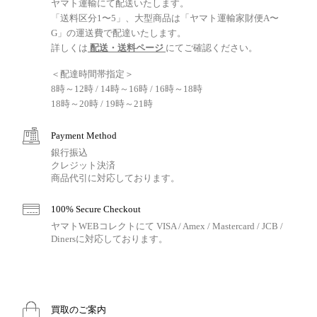
ヤマト運輸にて配送いたします。
「送料区分1〜5」、大型商品は「ヤマト運輸家財便A〜
G」の運送費で配達いたします。
詳しくは
配送・送料ページ
にてご確認ください。
＜配達時間帯指定＞
8時～12時 / 14時～16時 / 16時～18時
18時～20時 / 19時～21時
Payment Method
銀行振込
クレジット決済
商品代引に対応しております。
100% Secure Checkout
ヤマトWEBコレクトにて VISA / Amex / Mastercard / JCB /
Dinersに対応しております。
買取のご案内