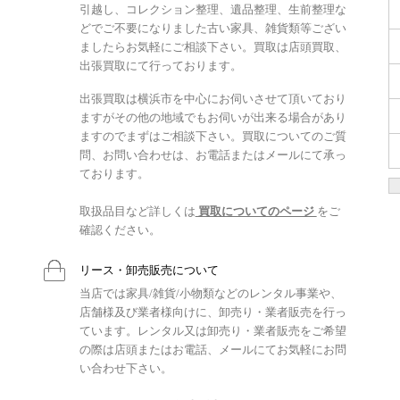
引越し、コレクション整理、遺品整理、生前整理な
どでご不要になりました古い家具、雑貨類等ござい
ましたらお気軽にご相談下さい。買取は店頭買取、
出張買取にて行っております。
出張買取は横浜市を中心にお伺いさせて頂いており
ますがその他の地域でもお伺いが出来る場合があり
ますのでまずはご相談下さい。買取についてのご質
問、お問い合わせは、お電話またはメールにて承っ
ております。
取扱品目など詳しくは
買取についてのページ
をご
確認ください。
リース・卸売販売について
当店では家具/雑貨/小物類などのレンタル事業や、
店舗様及び業者様向けに、卸売り・業者販売を行っ
ています。レンタル又は卸売り・業者販売をご希望
の際は店頭またはお電話、メールにてお気軽にお問
い合わせ下さい。