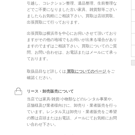
引越し、コレクション整理、遺品整理、生前整理な
どでご不要になりました古い家具、雑貨類等ござい
ましたらお気軽にご相談下さい。買取は店頭買取、
出張買取にて行っております。
出張買取は横浜市を中心にお伺いさせて頂いており
ますがその他の地域でもお伺いが出来る場合があり
ますのでまずはご相談下さい。買取についてのご質
問、お問い合わせは、お電話またはメールにて承っ
ております。
取扱品目など詳しくは
買取についてのページ
をご
確認ください。
リース・卸売販売について
当店では家具/雑貨/小物類などのレンタル事業や、
店舗様及び業者様向けに、卸売り・業者販売を行っ
ています。レンタル又は卸売り・業者販売をご希望
の際は店頭またはお電話、メールにてお気軽にお問
い合わせ下さい。