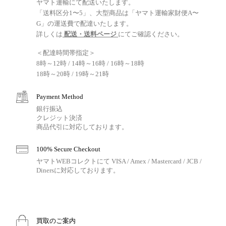
ヤマト運輸にて配送いたします。
「送料区分1〜5」、大型商品は「ヤマト運輸家財便A〜
G」の運送費で配達いたします。
詳しくは
配送・送料ページ
にてご確認ください。
＜配達時間帯指定＞
8時～12時 / 14時～16時 / 16時～18時
18時～20時 / 19時～21時
Payment Method
銀行振込
クレジット決済
商品代引に対応しております。
100% Secure Checkout
ヤマトWEBコレクトにて VISA / Amex / Mastercard / JCB /
Dinersに対応しております。
買取のご案内