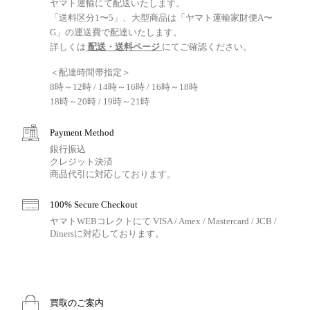
ヤマト運輸にて配送いたします。
「送料区分1〜5」、大型商品は「ヤマト運輸家財便A〜
G」の運送費で配達いたします。
詳しくは
配送・送料ページ
にてご確認ください。
＜配達時間帯指定＞
8時～12時 / 14時～16時 / 16時～18時
18時～20時 / 19時～21時
Payment Method
銀行振込
クレジット決済
商品代引に対応しております。
100% Secure Checkout
ヤマトWEBコレクトにて VISA / Amex / Mastercard / JCB /
Dinersに対応しております。
買取のご案内