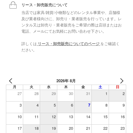
リース・卸売販売について
当店では家具/雑貨/小物類などのレンタル事業や、店舗様
及び業者様向けに、卸売り・業者販売を行っています。レ
ンタル又は卸売り・業者販売をご希望の際は店頭またはお
電話、メールにてお気軽にお問い合わせ下さい。
詳しくは
リース・卸売販売についてのページ
をご確認く
ださい。
2026年 8月
月
火
水
木
金
土
日
27
28
29
30
31
1
2
3
4
5
6
7
8
9
10
11
12
13
14
15
16
17
18
19
20
21
22
23