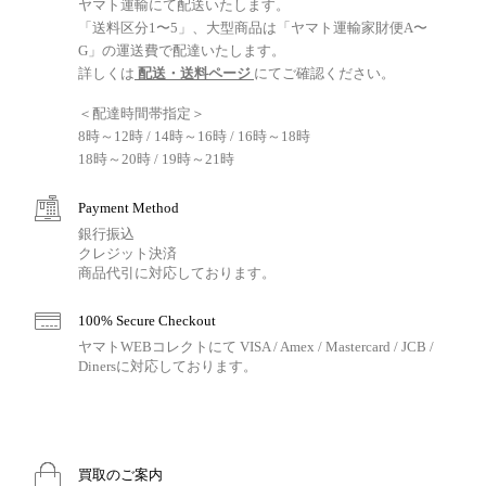
ヤマト運輸にて配送いたします。
「送料区分1〜5」、大型商品は「ヤマト運輸家財便A〜
G」の運送費で配達いたします。
詳しくは
配送・送料ページ
にてご確認ください。
＜配達時間帯指定＞
8時～12時 / 14時～16時 / 16時～18時
18時～20時 / 19時～21時
Payment Method
銀行振込
クレジット決済
商品代引に対応しております。
100% Secure Checkout
ヤマトWEBコレクトにて VISA / Amex / Mastercard / JCB /
Dinersに対応しております。
買取のご案内