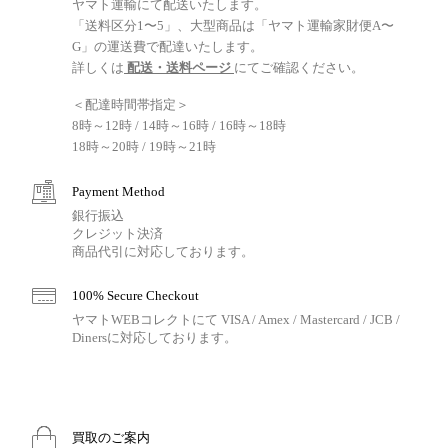
ヤマト運輸にて配送いたします。
「送料区分1〜5」、大型商品は「ヤマト運輸家財便A〜
G」の運送費で配達いたします。
詳しくは
配送・送料ページ
にてご確認ください。
＜配達時間帯指定＞
8時～12時 / 14時～16時 / 16時～18時
18時～20時 / 19時～21時
Payment Method
銀行振込
クレジット決済
商品代引に対応しております。
100% Secure Checkout
ヤマトWEBコレクトにて VISA / Amex / Mastercard / JCB /
Dinersに対応しております。
買取のご案内