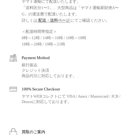
ヤマト運輸にて配送いたします。
「送料区分1〜5」、大型商品は「ヤマト運輸家財便A〜
G」の運送費で配達いたします。
詳しくは
配送・送料ページ
にてご確認ください。
＜配達時間帯指定＞
8時～12時 / 14時～16時 / 16時～18時
18時～20時 / 19時～21時
Payment Method
銀行振込
クレジット決済
商品代引に対応しております。
100% Secure Checkout
ヤマトWEBコレクトにて VISA / Amex / Mastercard / JCB /
Dinersに対応しております。
買取のご案内