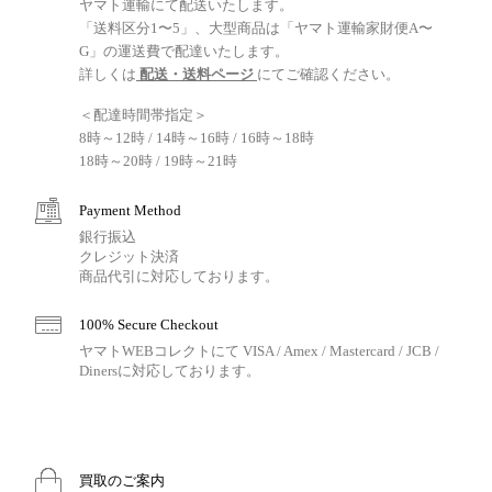
ヤマト運輸にて配送いたします。
「送料区分1〜5」、大型商品は「ヤマト運輸家財便A〜
G」の運送費で配達いたします。
詳しくは
配送・送料ページ
にてご確認ください。
＜配達時間帯指定＞
8時～12時 / 14時～16時 / 16時～18時
18時～20時 / 19時～21時
Payment Method
銀行振込
クレジット決済
商品代引に対応しております。
100% Secure Checkout
ヤマトWEBコレクトにて VISA / Amex / Mastercard / JCB /
Dinersに対応しております。
買取のご案内