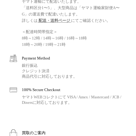
ヤマト運輸にて配送いたします。
「送料区分1〜5」、大型商品は「ヤマト運輸家財便A〜
G」の運送費で配達いたします。
詳しくは
配送・送料ページ
にてご確認ください。
＜配達時間帯指定＞
8時～12時 / 14時～16時 / 16時～18時
18時～20時 / 19時～21時
Payment Method
銀行振込
クレジット決済
商品代引に対応しております。
100% Secure Checkout
ヤマトWEBコレクトにて VISA / Amex / Mastercard / JCB /
Dinersに対応しております。
買取のご案内