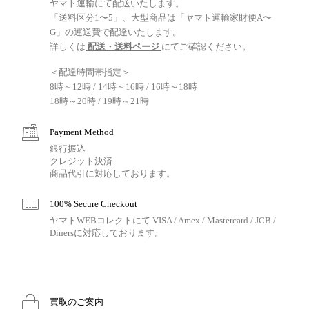
ヤマト運輸にて配送いたします。
「送料区分1〜5」、大型商品は「ヤマト運輸家財便A〜
G」の運送費で配達いたします。
詳しくは
配送・送料ページ
にてご確認ください。
＜配達時間帯指定＞
8時～12時 / 14時～16時 / 16時～18時
18時～20時 / 19時～21時
Payment Method
銀行振込
クレジット決済
商品代引に対応しております。
100% Secure Checkout
ヤマトWEBコレクトにて VISA / Amex / Mastercard / JCB /
Dinersに対応しております。
買取のご案内