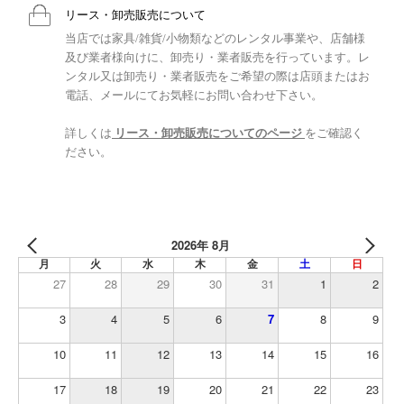
リース・卸売販売について
当店では家具/雑貨/小物類などのレンタル事業や、店舗様
及び業者様向けに、卸売り・業者販売を行っています。レ
ンタル又は卸売り・業者販売をご希望の際は店頭またはお
電話、メールにてお気軽にお問い合わせ下さい。
詳しくは
リース・卸売販売についてのページ
をご確認く
ださい。
2026年 8月
月
火
水
木
金
土
日
27
28
29
30
31
1
2
3
4
5
6
7
8
9
10
11
12
13
14
15
16
17
18
19
20
21
22
23