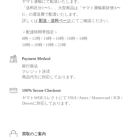
ヤマト運輸にて配送いたします。
「送料区分1〜5」、大型商品は「ヤマト運輸家財便A〜
G」の運送費で配達いたします。
詳しくは
配送・送料ページ
にてご確認ください。
＜配達時間帯指定＞
8時～12時 / 14時～16時 / 16時～18時
18時～20時 / 19時～21時
Payment Method
銀行振込
クレジット決済
商品代引に対応しております。
100% Secure Checkout
ヤマトWEBコレクトにて VISA / Amex / Mastercard / JCB /
Dinersに対応しております。
買取のご案内