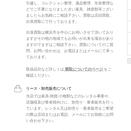
引越し、コレクション整理、遺品整理、生前整理な
どでご不要になりました古い家具、雑貨類等ござい
ましたらお気軽にご相談下さい。買取は店頭買取、
出張買取にて行っております。
出張買取は横浜市を中心にお伺いさせて頂いており
ますがその他の地域でもお伺いが出来る場合があり
ますのでまずはご相談下さい。買取についてのご質
問、お問い合わせは、お電話またはメールにて承っ
ております。
取扱品目など詳しくは
買取についてのページ
をご
確認ください。
リース・卸売販売について
当店では家具/雑貨/小物類などのレンタル事業や、
店舗様及び業者様向けに、卸売り・業者販売を行っ
ています。レンタル又は卸売り・業者販売をご希望
の際は店頭またはお電話、メールにてお気軽にお問
い合わせ下さい。