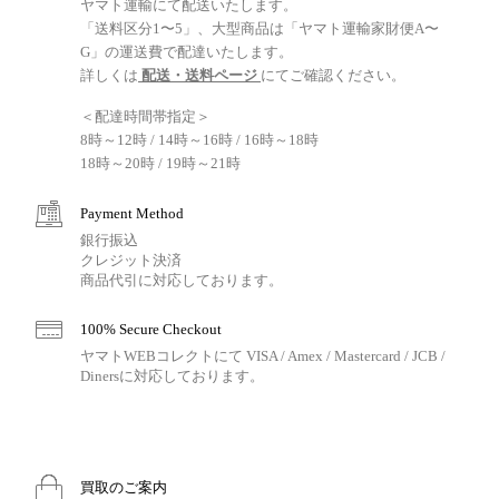
ヤマト運輸にて配送いたします。
「送料区分1〜5」、大型商品は「ヤマト運輸家財便A〜
G」の運送費で配達いたします。
詳しくは
配送・送料ページ
にてご確認ください。
＜配達時間帯指定＞
8時～12時 / 14時～16時 / 16時～18時
18時～20時 / 19時～21時
Payment Method
銀行振込
クレジット決済
商品代引に対応しております。
100% Secure Checkout
ヤマトWEBコレクトにて VISA / Amex / Mastercard / JCB /
Dinersに対応しております。
買取のご案内