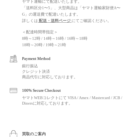
ヤマト運輸にて配送いたします。
「送料区分1〜5」、大型商品は「ヤマト運輸家財便A〜
G」の運送費で配達いたします。
詳しくは
配送・送料ページ
にてご確認ください。
＜配達時間帯指定＞
8時～12時 / 14時～16時 / 16時～18時
18時～20時 / 19時～21時
Payment Method
銀行振込
クレジット決済
商品代引に対応しております。
100% Secure Checkout
ヤマトWEBコレクトにて VISA / Amex / Mastercard / JCB /
Dinersに対応しております。
買取のご案内