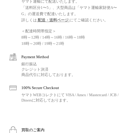
ヤマト運輸にて配送いたします。
「送料区分1〜5」、大型商品は「ヤマト運輸家財便A〜
G」の運送費で配達いたします。
詳しくは
配送・送料ページ
にてご確認ください。
＜配達時間帯指定＞
8時～12時 / 14時～16時 / 16時～18時
18時～20時 / 19時～21時
Payment Method
銀行振込
クレジット決済
商品代引に対応しております。
100% Secure Checkout
ヤマトWEBコレクトにて VISA / Amex / Mastercard / JCB /
Dinersに対応しております。
買取のご案内