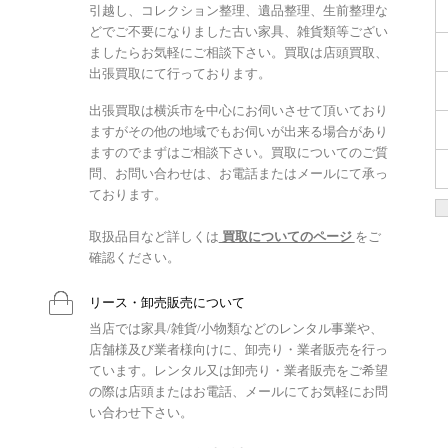
引越し、コレクション整理、遺品整理、生前整理な
どでご不要になりました古い家具、雑貨類等ござい
ましたらお気軽にご相談下さい。買取は店頭買取、
出張買取にて行っております。
出張買取は横浜市を中心にお伺いさせて頂いており
ますがその他の地域でもお伺いが出来る場合があり
ますのでまずはご相談下さい。買取についてのご質
問、お問い合わせは、お電話またはメールにて承っ
ております。
取扱品目など詳しくは
買取についてのページ
をご
確認ください。
リース・卸売販売について
当店では家具/雑貨/小物類などのレンタル事業や、
店舗様及び業者様向けに、卸売り・業者販売を行っ
ています。レンタル又は卸売り・業者販売をご希望
の際は店頭またはお電話、メールにてお気軽にお問
い合わせ下さい。