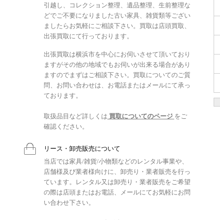
引越し、コレクション整理、遺品整理、生前整理な
どでご不要になりました古い家具、雑貨類等ござい
ましたらお気軽にご相談下さい。買取は店頭買取、
出張買取にて行っております。
出張買取は横浜市を中心にお伺いさせて頂いており
ますがその他の地域でもお伺いが出来る場合があり
ますのでまずはご相談下さい。買取についてのご質
問、お問い合わせは、お電話またはメールにて承っ
ております。
取扱品目など詳しくは
買取についてのページ
をご
確認ください。
リース・卸売販売について
当店では家具/雑貨/小物類などのレンタル事業や、
店舗様及び業者様向けに、卸売り・業者販売を行っ
ています。レンタル又は卸売り・業者販売をご希望
の際は店頭またはお電話、メールにてお気軽にお問
い合わせ下さい。