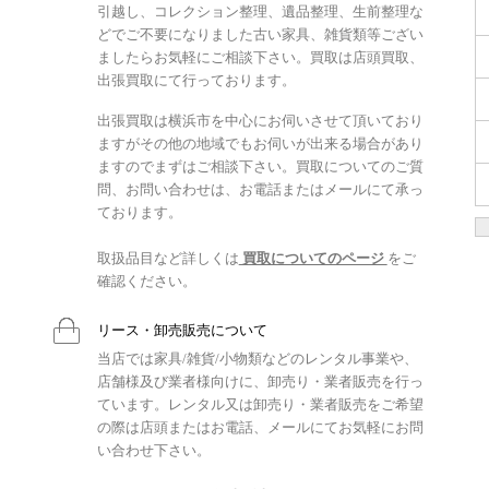
引越し、コレクション整理、遺品整理、生前整理な
どでご不要になりました古い家具、雑貨類等ござい
ましたらお気軽にご相談下さい。買取は店頭買取、
出張買取にて行っております。
出張買取は横浜市を中心にお伺いさせて頂いており
ますがその他の地域でもお伺いが出来る場合があり
ますのでまずはご相談下さい。買取についてのご質
問、お問い合わせは、お電話またはメールにて承っ
ております。
取扱品目など詳しくは
買取についてのページ
をご
確認ください。
リース・卸売販売について
当店では家具/雑貨/小物類などのレンタル事業や、
店舗様及び業者様向けに、卸売り・業者販売を行っ
ています。レンタル又は卸売り・業者販売をご希望
の際は店頭またはお電話、メールにてお気軽にお問
い合わせ下さい。