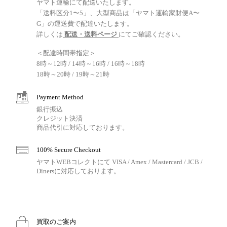
ヤマト運輸にて配送いたします。
「送料区分1〜5」、大型商品は「ヤマト運輸家財便A〜
G」の運送費で配達いたします。
詳しくは
配送・送料ページ
にてご確認ください。
＜配達時間帯指定＞
8時～12時 / 14時～16時 / 16時～18時
18時～20時 / 19時～21時
Payment Method
銀行振込
クレジット決済
商品代引に対応しております。
100% Secure Checkout
ヤマトWEBコレクトにて VISA / Amex / Mastercard / JCB /
Dinersに対応しております。
買取のご案内