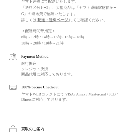
ヤマト運輸にて配送いたします。
「送料区分1〜5」、大型商品は「ヤマト運輸家財便A〜
G」の運送費で配達いたします。
詳しくは
配送・送料ページ
にてご確認ください。
＜配達時間帯指定＞
8時～12時 / 14時～16時 / 16時～18時
18時～20時 / 19時～21時
Payment Method
銀行振込
クレジット決済
商品代引に対応しております。
100% Secure Checkout
ヤマトWEBコレクトにて VISA / Amex / Mastercard / JCB /
Dinersに対応しております。
買取のご案内