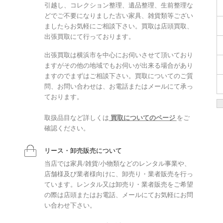
引越し、コレクション整理、遺品整理、生前整理な
どでご不要になりました古い家具、雑貨類等ござい
ましたらお気軽にご相談下さい。買取は店頭買取、
出張買取にて行っております。
出張買取は横浜市を中心にお伺いさせて頂いており
ますがその他の地域でもお伺いが出来る場合があり
ますのでまずはご相談下さい。買取についてのご質
問、お問い合わせは、お電話またはメールにて承っ
ております。
取扱品目など詳しくは
買取についてのページ
をご
確認ください。
リース・卸売販売について
当店では家具/雑貨/小物類などのレンタル事業や、
店舗様及び業者様向けに、卸売り・業者販売を行っ
ています。レンタル又は卸売り・業者販売をご希望
の際は店頭またはお電話、メールにてお気軽にお問
い合わせ下さい。