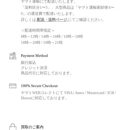
ヤマト運輸にて配送いたします。
「送料区分1〜5」、大型商品は「ヤマト運輸家財便A〜
G」の運送費で配達いたします。
詳しくは
配送・送料ページ
にてご確認ください。
＜配達時間帯指定＞
8時～12時 / 14時～16時 / 16時～18時
18時～20時 / 19時～21時
Payment Method
銀行振込
クレジット決済
商品代引に対応しております。
100% Secure Checkout
ヤマトWEBコレクトにて VISA / Amex / Mastercard / JCB /
Dinersに対応しております。
買取のご案内