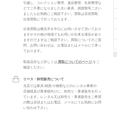
引越し、コレクション整理、遺品整理、生前整理な
どでご不要になりました古い家具、雑貨類等ござい
ましたらお気軽にご相談下さい。買取は店頭買取、
出張買取にて行っております。
出張買取は横浜市を中心にお伺いさせて頂いており
ますがその他の地域でもお伺いが出来る場合があり
ますのでまずはご相談下さい。買取についてのご質
問、お問い合わせは、お電話またはメールにて承っ
ております。
取扱品目など詳しくは
買取についてのページ
をご
確認ください。
リース・卸売販売について
当店では家具/雑貨/小物類などのレンタル事業や、
店舗様及び業者様向けに、卸売り・業者販売を行っ
ています。レンタル又は卸売り・業者販売をご希望
の際は店頭またはお電話、メールにてお気軽にお問
い合わせ下さい。