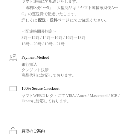
ヤマト運輸にて配送いたします。
「送料区分1〜5」、大型商品は「ヤマト運輸家財便A〜
G」の運送費で配達いたします。
詳しくは
配送・送料ページ
にてご確認ください。
＜配達時間帯指定＞
8時～12時 / 14時～16時 / 16時～18時
18時～20時 / 19時～21時
Payment Method
銀行振込
クレジット決済
商品代引に対応しております。
100% Secure Checkout
ヤマトWEBコレクトにて VISA / Amex / Mastercard / JCB /
Dinersに対応しております。
買取のご案内