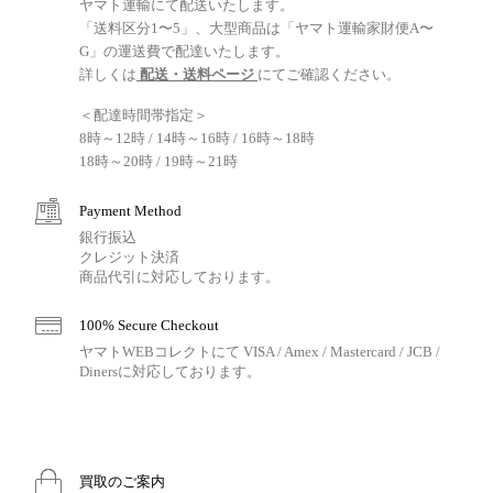
ヤマト運輸にて配送いたします。
「送料区分1〜5」、大型商品は「ヤマト運輸家財便A〜
G」の運送費で配達いたします。
詳しくは
配送・送料ページ
にてご確認ください。
＜配達時間帯指定＞
8時～12時 / 14時～16時 / 16時～18時
18時～20時 / 19時～21時
Payment Method
銀行振込
クレジット決済
商品代引に対応しております。
100% Secure Checkout
ヤマトWEBコレクトにて VISA / Amex / Mastercard / JCB /
Dinersに対応しております。
買取のご案内