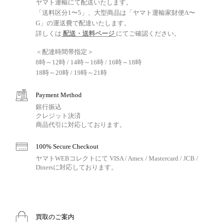
ヤマト運輸にて配送いたします。
「送料区分1〜5」、大型商品は「ヤマト運輸家財便A〜
G」の運送費で配達いたします。
詳しくは
配送・送料ページ
にてご確認ください。
＜配達時間帯指定＞
8時～12時 / 14時～16時 / 16時～18時
18時～20時 / 19時～21時
Payment Method
銀行振込
クレジット決済
商品代引に対応しております。
100% Secure Checkout
ヤマトWEBコレクトにて VISA / Amex / Mastercard / JCB /
Dinersに対応しております。
買取のご案内