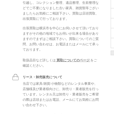
引越し、コレクション整理、遺品整理、生前整理な
どでご不要になりました古い家具、雑貨類等ござい
ましたらお気軽にご相談下さい。買取は店頭買取、
出張買取にて行っております。
出張買取は横浜市を中心にお伺いさせて頂いており
ますがその他の地域でもお伺いが出来る場合があり
ますのでまずはご相談下さい。買取についてのご質
問、お問い合わせは、お電話またはメールにて承っ
ております。
取扱品目など詳しくは
買取についてのページ
をご
確認ください。
リース・卸売販売について
当店では家具/雑貨/小物類などのレンタル事業や、
店舗様及び業者様向けに、卸売り・業者販売を行っ
ています。レンタル又は卸売り・業者販売をご希望
の際は店頭またはお電話、メールにてお気軽にお問
い合わせ下さい。