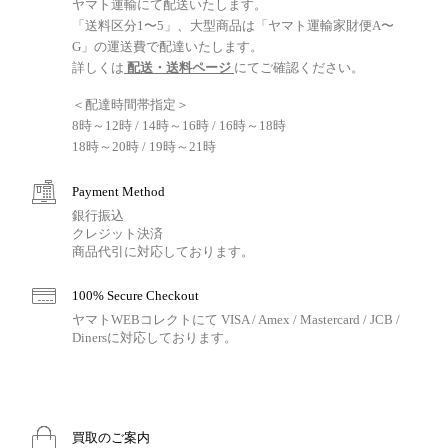
ヤマト運輸にて配送いたします。
「送料区分1〜5」、大型商品は「ヤマト運輸家財便A〜
G」の運送費で配達いたします。
詳しくは
配送・送料ページ
にてご確認ください。
＜配達時間帯指定＞
8時～12時 / 14時～16時 / 16時～18時
18時～20時 / 19時～21時
Payment Method
銀行振込
クレジット決済
商品代引に対応しております。
100% Secure Checkout
ヤマトWEBコレクトにて VISA / Amex / Mastercard / JCB /
Dinersに対応しております。
買取のご案内