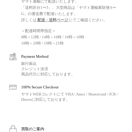
ヤマト運輸にて配送いたします。
「送料区分1〜5」、大型商品は「ヤマト運輸家財便A〜
G」の運送費で配達いたします。
詳しくは
配送・送料ページ
にてご確認ください。
＜配達時間帯指定＞
8時～12時 / 14時～16時 / 16時～18時
18時～20時 / 19時～21時
Payment Method
銀行振込
クレジット決済
商品代引に対応しております。
100% Secure Checkout
ヤマトWEBコレクトにて VISA / Amex / Mastercard / JCB /
Dinersに対応しております。
買取のご案内