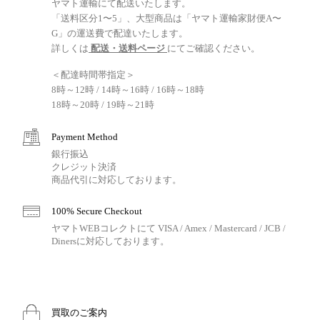
ヤマト運輸にて配送いたします。
「送料区分1〜5」、大型商品は「ヤマト運輸家財便A〜
G」の運送費で配達いたします。
詳しくは
配送・送料ページ
にてご確認ください。
＜配達時間帯指定＞
8時～12時 / 14時～16時 / 16時～18時
18時～20時 / 19時～21時
Payment Method
銀行振込
クレジット決済
商品代引に対応しております。
100% Secure Checkout
ヤマトWEBコレクトにて VISA / Amex / Mastercard / JCB /
Dinersに対応しております。
買取のご案内