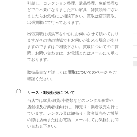
引越し、コレクション整理、遺品整理、生前整理な
どでご不要になりました古い家具、雑貨類等ござい
ましたらお気軽にご相談下さい。買取は店頭買取、
出張買取にて行っております。
出張買取は横浜市を中心にお伺いさせて頂いており
ますがその他の地域でもお伺いが出来る場合があり
ますのでまずはご相談下さい。買取についてのご質
問、お問い合わせは、お電話またはメールにて承っ
ております。
取扱品目など詳しくは
買取についてのページ
をご
確認ください。
リース・卸売販売について
当店では家具/雑貨/小物類などのレンタル事業や、
店舗様及び業者様向けに、卸売り・業者販売を行っ
ています。レンタル又は卸売り・業者販売をご希望
の際は店頭またはお電話、メールにてお気軽にお問
い合わせ下さい。