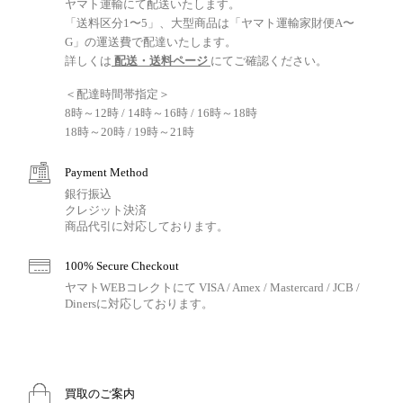
ヤマト運輸にて配送いたします。
「送料区分1〜5」、大型商品は「ヤマト運輸家財便A〜
G」の運送費で配達いたします。
詳しくは
配送・送料ページ
にてご確認ください。
＜配達時間帯指定＞
8時～12時 / 14時～16時 / 16時～18時
18時～20時 / 19時～21時
Payment Method
銀行振込
クレジット決済
商品代引に対応しております。
100% Secure Checkout
ヤマトWEBコレクトにて VISA / Amex / Mastercard / JCB /
Dinersに対応しております。
買取のご案内