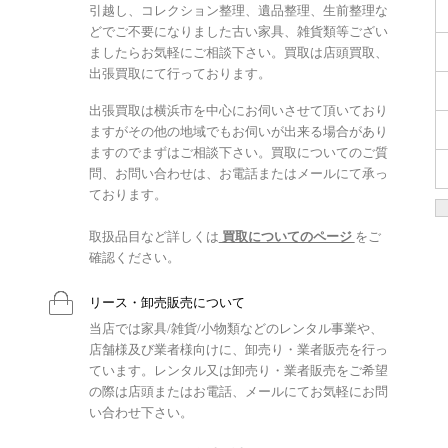
引越し、コレクション整理、遺品整理、生前整理な
どでご不要になりました古い家具、雑貨類等ござい
ましたらお気軽にご相談下さい。買取は店頭買取、
出張買取にて行っております。
出張買取は横浜市を中心にお伺いさせて頂いており
ますがその他の地域でもお伺いが出来る場合があり
ますのでまずはご相談下さい。買取についてのご質
問、お問い合わせは、お電話またはメールにて承っ
ております。
取扱品目など詳しくは
買取についてのページ
をご
確認ください。
リース・卸売販売について
当店では家具/雑貨/小物類などのレンタル事業や、
店舗様及び業者様向けに、卸売り・業者販売を行っ
ています。レンタル又は卸売り・業者販売をご希望
の際は店頭またはお電話、メールにてお気軽にお問
い合わせ下さい。