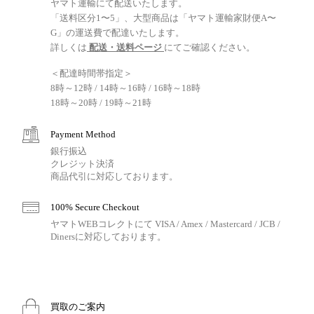
ヤマト運輸にて配送いたします。
「送料区分1〜5」、大型商品は「ヤマト運輸家財便A〜
G」の運送費で配達いたします。
詳しくは
配送・送料ページ
にてご確認ください。
＜配達時間帯指定＞
8時～12時 / 14時～16時 / 16時～18時
18時～20時 / 19時～21時
Payment Method
銀行振込
クレジット決済
商品代引に対応しております。
100% Secure Checkout
ヤマトWEBコレクトにて VISA / Amex / Mastercard / JCB /
Dinersに対応しております。
買取のご案内