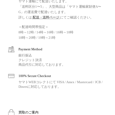
ヤマト運輸にて配送いたします。
「送料区分1〜5」、大型商品は「ヤマト運輸家財便A〜
G」の運送費で配達いたします。
詳しくは
配送・送料ページ
にてご確認ください。
＜配達時間帯指定＞
8時～12時 / 14時～16時 / 16時～18時
18時～20時 / 19時～21時
Payment Method
銀行振込
クレジット決済
商品代引に対応しております。
100% Secure Checkout
ヤマトWEBコレクトにて VISA / Amex / Mastercard / JCB /
Dinersに対応しております。
買取のご案内